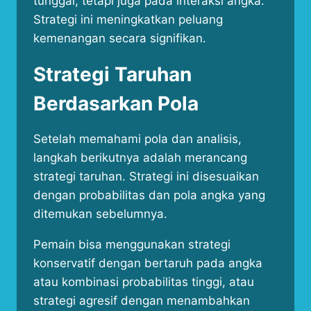
tunggal, tetapi juga pada interaksi angka.
Strategi ini meningkatkan peluang
kemenangan secara signifikan.
Strategi Taruhan
Berdasarkan Pola
Setelah memahami pola dan analisis,
langkah berikutnya adalah merancang
strategi taruhan. Strategi ini disesuaikan
dengan probabilitas dan pola angka yang
ditemukan sebelumnya.
Pemain bisa menggunakan strategi
konservatif dengan bertaruh pada angka
atau kombinasi probabilitas tinggi, atau
strategi agresif dengan menambahkan