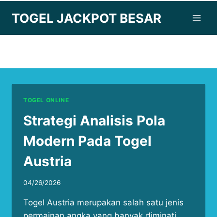
Skip
TOGEL JACKPOT BESAR
to
content
TOGEL JACKPOT BESAR
TOGEL ONLINE
Strategi Analisis Pola
Modern Pada Togel
Austria
04/26/2026
Togel Austria merupakan salah satu jenis
permainan angka yang banyak diminati