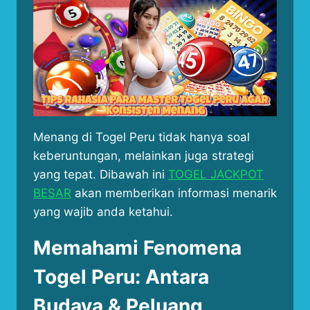
Menang di Togel Peru tidak hanya soal
keberuntungan, melainkan juga strategi
yang tepat. Dibawah ini
TOGEL JACKPOT
BESAR
akan memberikan informasi menarik
yang wajib anda ketahui.
Memahami Fenomena
Togel Peru: Antara
Budaya & Peluang