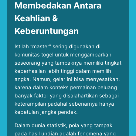
Membedakan Antara
Keahlian &
Keberuntungan
Istilah “master” sering digunakan di
komunitas togel untuk menggambarkan
seseorang yang tampaknya memiliki tingkat
keberhasilan lebih tinggi dalam memilih
angka. Namun, gelar ini bisa menyesatkan,
karena dalam konteks permainan peluang
banyak faktor yang disalahartikan sebagai
keterampilan padahal sebenarnya hanya
kebetulan jangka pendek.
Dalam dunia statistik, pola yang tampak
pada hasil undian adalah fenomena yang