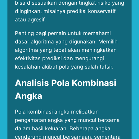
bisa disesuaikan dengan tingkat risiko yang
diinginkan, misalnya prediksi konservatif
atau agresif.
Penting bagi pemain untuk memahami
dasar algoritma yang digunakan. Memilih
algoritma yang tepat akan meningkatkan
efektivitas prediksi dan mengurangi
kesalahan akibat pola yang salah tafsir.
Analisis Pola Kombinasi
Angka
Pola kombinasi angka melibatkan
pengamatan angka yang muncul bersama
dalam hasil keluaran. Beberapa angka
cenderung muncul bersamaan, sementara