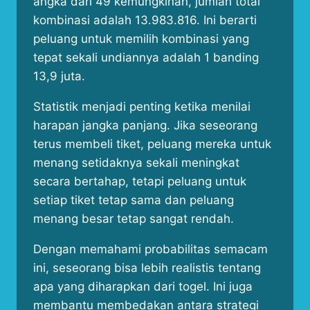
angka dari 49 kemungkinan, jumlah total
kombinasi adalah 13.983.816. Ini berarti
peluang untuk memilih kombinasi yang
tepat sekali undiannya adalah 1 banding
13,9 juta.
Statistik menjadi penting ketika menilai
harapan jangka panjang. Jika seseorang
terus membeli tiket, peluang mereka untuk
menang setidaknya sekali meningkat
secara bertahap, tetapi peluang untuk
setiap tiket tetap sama dan peluang
menang besar tetap sangat rendah.
Dengan memahami probabilitas semacam
ini, seseorang bisa lebih realistis tentang
apa yang diharapkan dari togel. Ini juga
membantu membedakan antara strategi