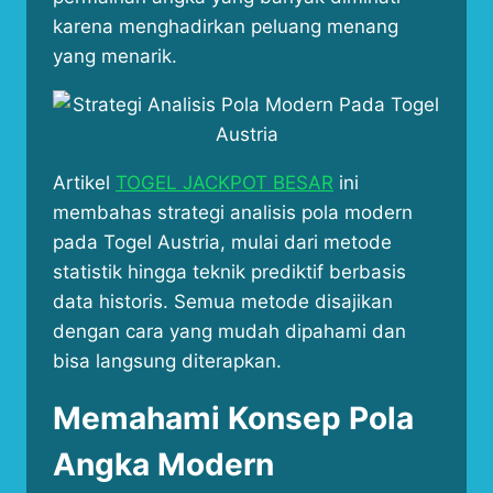
karena menghadirkan peluang menang
yang menarik.
Artikel
TOGEL JACKPOT BESAR
ini
membahas strategi analisis pola modern
pada Togel Austria, mulai dari metode
statistik hingga teknik prediktif berbasis
data historis. Semua metode disajikan
dengan cara yang mudah dipahami dan
bisa langsung diterapkan.
Memahami Konsep Pola
Angka Modern