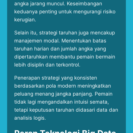
angka jarang muncul. Keseimbangan
keduanya penting untuk mengurangi risiko
kerugian.
Selain itu, strategi taruhan juga mencakup
manajemen modal. Menentukan batas
taruhan harian dan jumlah angka yang
dipertaruhkan membantu pemain bermain
lebih disiplin dan terkontrol.
Penerapan strategi yang konsisten
berdasarkan pola modern meningkatkan
peluang menang jangka panjang. Pemain
tidak lagi mengandalkan intuisi semata,
tetapi keputusan taruhan didasari data dan
analisis logis.