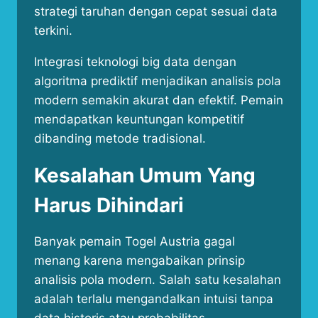
strategi taruhan dengan cepat sesuai data
terkini.
Integrasi teknologi big data dengan
algoritma prediktif menjadikan analisis pola
modern semakin akurat dan efektif. Pemain
mendapatkan keuntungan kompetitif
dibanding metode tradisional.
Kesalahan Umum Yang
Harus Dihindari
Banyak pemain Togel Austria gagal
menang karena mengabaikan prinsip
analisis pola modern. Salah satu kesalahan
adalah terlalu mengandalkan intuisi tanpa