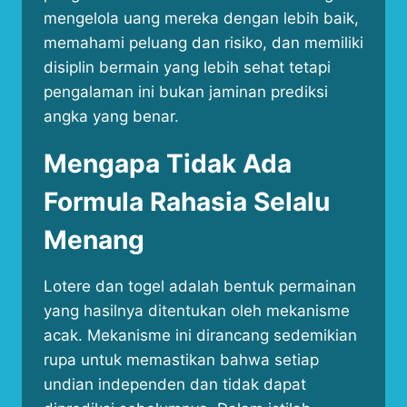
mengelola uang mereka dengan lebih baik,
memahami peluang dan risiko, dan memiliki
disiplin bermain yang lebih sehat tetapi
pengalaman ini bukan jaminan prediksi
angka yang benar.
Mengapa Tidak Ada
Formula Rahasia Selalu
Menang
Lotere dan togel adalah bentuk permainan
yang hasilnya ditentukan oleh mekanisme
acak. Mekanisme ini dirancang sedemikian
rupa untuk memastikan bahwa setiap
undian independen dan tidak dapat