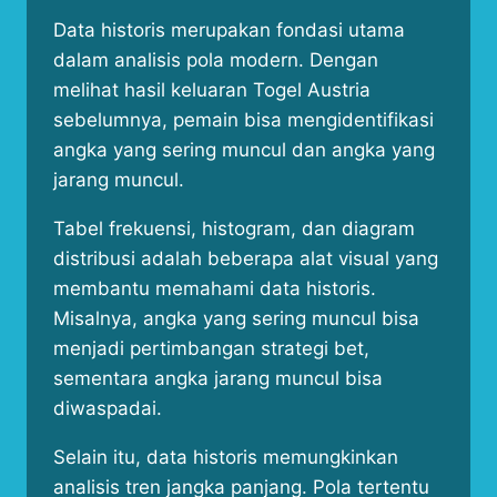
Data historis merupakan fondasi utama
dalam analisis pola modern. Dengan
melihat hasil keluaran Togel Austria
sebelumnya, pemain bisa mengidentifikasi
angka yang sering muncul dan angka yang
jarang muncul.
Tabel frekuensi, histogram, dan diagram
distribusi adalah beberapa alat visual yang
membantu memahami data historis.
Misalnya, angka yang sering muncul bisa
menjadi pertimbangan strategi bet,
sementara angka jarang muncul bisa
diwaspadai.
Selain itu, data historis memungkinkan
analisis tren jangka panjang. Pola tertentu