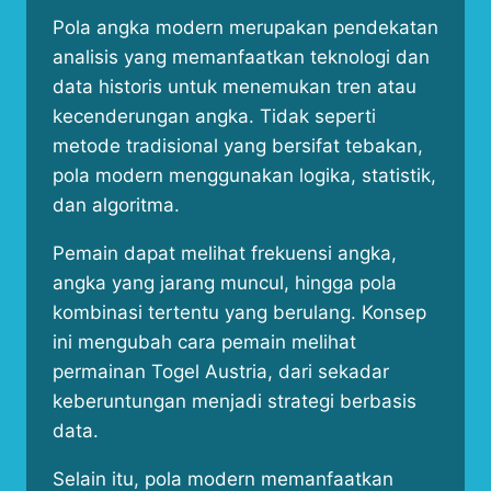
Pola angka modern merupakan pendekatan
analisis yang memanfaatkan teknologi dan
data historis untuk menemukan tren atau
kecenderungan angka. Tidak seperti
metode tradisional yang bersifat tebakan,
pola modern menggunakan logika, statistik,
dan algoritma.
Pemain dapat melihat frekuensi angka,
angka yang jarang muncul, hingga pola
kombinasi tertentu yang berulang. Konsep
ini mengubah cara pemain melihat
permainan Togel Austria, dari sekadar
keberuntungan menjadi strategi berbasis
data.
Selain itu, pola modern memanfaatkan