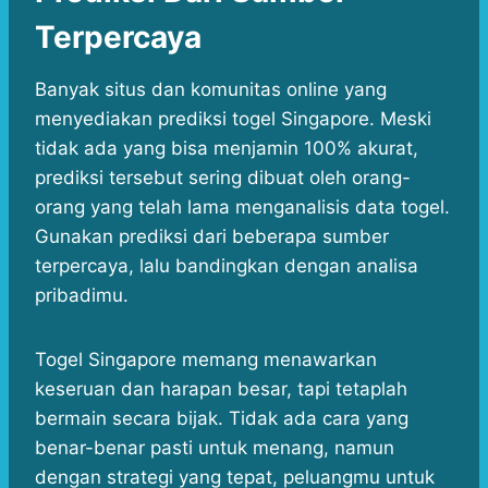
Terpercaya
Banyak situs dan komunitas online yang
menyediakan prediksi togel Singapore. Meski
tidak ada yang bisa menjamin 100% akurat,
prediksi tersebut sering dibuat oleh orang-
orang yang telah lama menganalisis data togel.
Gunakan prediksi dari beberapa sumber
terpercaya, lalu bandingkan dengan analisa
pribadimu.
Togel Singapore memang menawarkan
keseruan dan harapan besar, tapi tetaplah
bermain secara bijak. Tidak ada cara yang
benar-benar pasti untuk menang, namun
dengan strategi yang tepat, peluangmu untuk