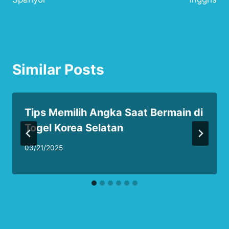
Similar Posts
Tips Memilih Angka Saat Bermain di
Togel Korea Selatan
03/21/2025