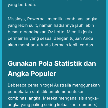
yang berbeda.
Misalnya, Powerball memiliki kombinasi angka
yang lebih sulit, namun hadiahnya jauh lebih
besar dibandingkan Oz Lotto. Memilih jenis
permainan yang sesuai dengan tujuan Anda
akan membantu Anda bermain lebih cerdas.
Gunakan Pola Statistik dan
Angka Populer
Beberapa pemain togel Australia menggunakan
pendekatan statistik untuk menentukan
kombinasi angka. Mereka menganalisis angka-
angka yang paling sering keluar (hot numbers)