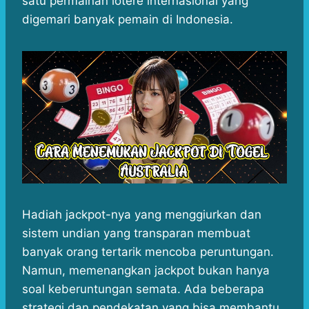
satu permainan lotere internasional yang
s
b
e
g
e
e
digemari banyak pemain di Indonesia.
A
o
n
r
p
o
g
a
p
k
e
m
r
Hadiah jackpot-nya yang menggiurkan dan
sistem undian yang transparan membuat
banyak orang tertarik mencoba peruntungan.
Namun, memenangkan jackpot bukan hanya
soal keberuntungan semata. Ada beberapa
strategi dan pendekatan yang bisa membantu