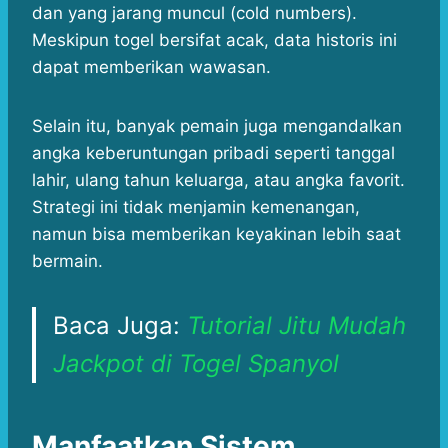
dan yang jarang muncul (cold numbers).
Meskipun togel bersifat acak, data historis ini
dapat memberikan wawasan.
Selain itu, banyak pemain juga mengandalkan
angka keberuntungan pribadi seperti tanggal
lahir, ulang tahun keluarga, atau angka favorit.
Strategi ini tidak menjamin kemenangan,
namun bisa memberikan keyakinan lebih saat
bermain.
Baca Juga:
Tutorial Jitu Mudah
Jackpot di Togel Spanyol
Manfaatkan Sistem