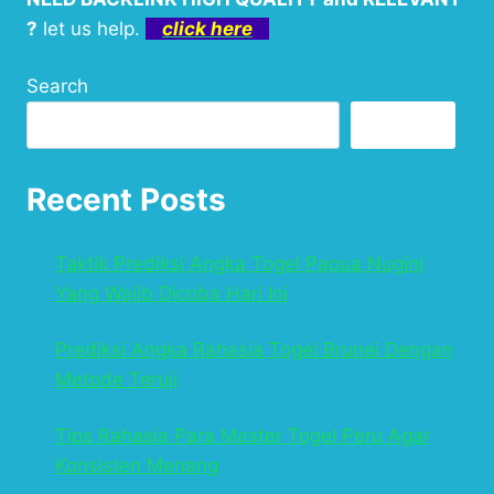
?
let us help.
click here
Search
Search
Recent Posts
Taktik Prediksi Angka Togel Papua Nugini
Yang Wajib Dicoba Hari Ini
Prediksi Angka Rahasia Togel Brunei Dengan
Metode Teruji
Tips Rahasia Para Master Togel Peru Agar
Konsisten Menang