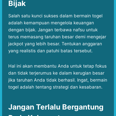
Bijak
Salah satu kunci sukses dalam bermain togel
adalah kemampuan mengelola keuangan
dengan bijak. Jangan terbawa nafsu untuk
terus memasang taruhan besar demi mengejar
jackpot yang lebih besar. Tentukan anggaran
yang realistis dan patuhi batas tersebut.
Hal ini akan membantu Anda untuk tetap fokus
dan tidak terjerumus ke dalam kerugian besar
jika taruhan Anda tidak berhasil. Ingat, bermain
togel adalah tentang strategi dan kesabaran.
Jangan Terlalu Bergantung