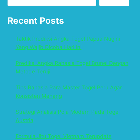
Recent Posts
Taktik Prediksi Angka Togel Papua Nugini
Yang Wajib Dicoba Hari Ini
Prediksi Angka Rahasia Togel Brunei Dengan
Metode Teruji
Tips Rahasia Para Master Togel Peru Agar
Konsisten Menang
Strategi Analisis Pola Modern Pada Togel
Austria
Formula Jitu Togel Vietnam Terupdate