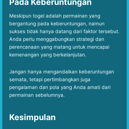
Pada Keberuntungan
Meskipun togel adalah permainan yang
bergantung pada keberuntungan, namun
sukses tidak hanya datang dari faktor tersebut.
Anda perlu menggabungkan strategi dan
perencanaan yang matang untuk mencapai
kemenangan yang berkelanjutan.
Jangan hanya mengandalkan keberuntungan
semata, tetapi pertimbangkan juga
pengalaman dan pola yang Anda amati dari
permainan sebelumnya.
Kesimpulan