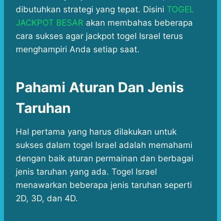
dibutuhkan strategi yang tepat. Disini
TOGEL
JACKPOT BESAR
akan membahas beberapa
cara sukses agar jackpot togel Israel terus
menghampiri Anda setiap saat.
Pahami Aturan Dan Jenis
Taruhan
Hal pertama yang harus dilakukan untuk
sukses dalam togel Israel adalah memahami
dengan baik aturan permainan dan berbagai
jenis taruhan yang ada. Togel Israel
menawarkan beberapa jenis taruhan seperti
2D, 3D, dan 4D.