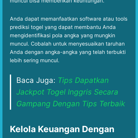
muncul bisa memberikan keuntungan.
Anda dapat memanfaatkan software atau tools
prediksi togel yang dapat membantu Anda
mengidentifikasi pola angka yang mungkin
muncul. Cobalah untuk menyesuaikan taruhan
Anda dengan angka-angka yang telah terbukti
lebih sering muncul.
Baca Juga:
Tips Dapatkan
Jackpot Togel Inggris Secara
Gampang Dengan Tips Terbaik
Kelola Keuangan Dengan