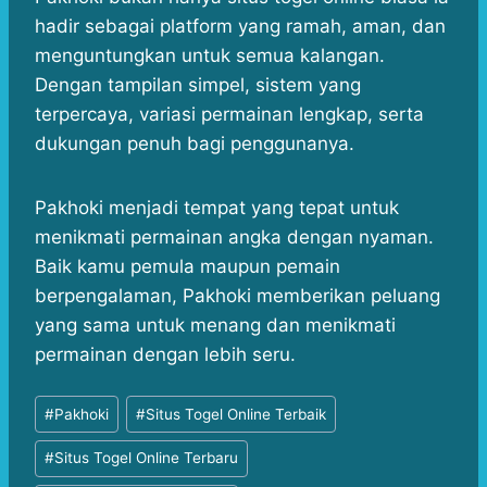
hadir sebagai platform yang ramah, aman, dan
menguntungkan untuk semua kalangan.
Dengan tampilan simpel, sistem yang
terpercaya, variasi permainan lengkap, serta
dukungan penuh bagi penggunanya.
Pakhoki menjadi tempat yang tepat untuk
menikmati permainan angka dengan nyaman.
Baik kamu pemula maupun pemain
berpengalaman, Pakhoki memberikan peluang
yang sama untuk menang dan menikmati
permainan dengan lebih seru.
Post
#
Pakhoki
#
Situs Togel Online Terbaik
Tags:
#
Situs Togel Online Terbaru