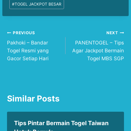
#
TOGEL JACKPOT BESAR
Post
PREVIOUS
NEXT
Pakhoki – Bandar
PANENTOGEL – Tips
navigation
Togel Resmi yang
Agar Jackpot Bermain
Gacor Setiap Hari
Togel MBS SGP
Similar Posts
Tips Pintar Bermain Togel Taiwan