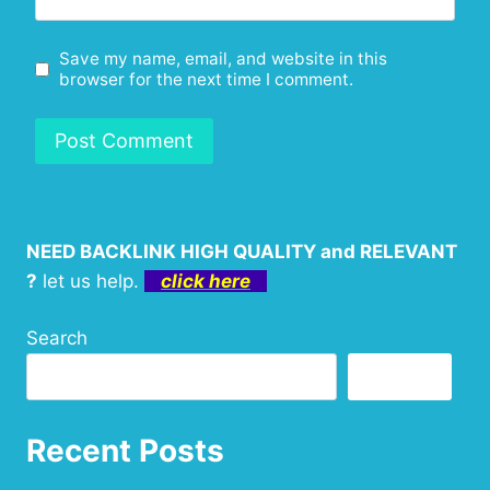
Save my name, email, and website in this
browser for the next time I comment.
NEED BACKLINK HIGH QUALITY and RELEVANT
?
let us help.
click here
Search
Search
Recent Posts