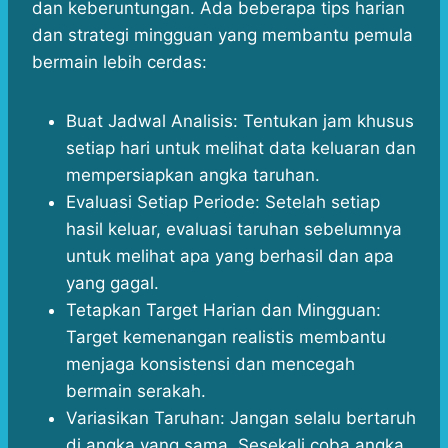
dan keberuntungan. Ada beberapa tips harian
dan strategi mingguan yang membantu pemula
bermain lebih cerdas:
Buat Jadwal Analisis: Tentukan jam khusus
setiap hari untuk melihat data keluaran dan
mempersiapkan angka taruhan.
Evaluasi Setiap Periode: Setelah setiap
hasil keluar, evaluasi taruhan sebelumnya
untuk melihat apa yang berhasil dan apa
yang gagal.
Tetapkan Target Harian dan Mingguan:
Target kemenangan realistis membantu
menjaga konsistensi dan mencegah
bermain serakah.
Variasikan Taruhan: Jangan selalu bertaruh
di angka yang sama. Sesekali coba angka