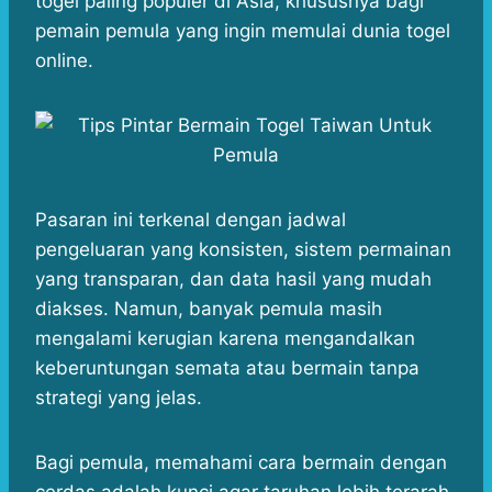
togel paling populer di Asia, khususnya bagi
s
b
e
g
e
e
pemain pemula yang ingin memulai dunia togel
A
o
n
r
online.
p
o
g
a
p
k
e
m
r
Pasaran ini terkenal dengan jadwal
pengeluaran yang konsisten, sistem permainan
yang transparan, dan data hasil yang mudah
diakses. Namun, banyak pemula masih
mengalami kerugian karena mengandalkan
keberuntungan semata atau bermain tanpa
strategi yang jelas.
Bagi pemula, memahami cara bermain dengan