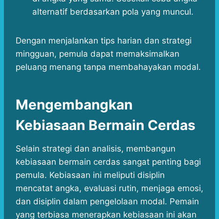
alternatif berdasarkan pola yang muncul.
Dengan menjalankan tips harian dan strategi
mingguan, pemula dapat memaksimalkan
peluang menang tanpa membahayakan modal.
Mengembangkan
Kebiasaan Bermain Cerdas
Selain strategi dan analisis, membangun
kebiasaan bermain cerdas sangat penting bagi
pemula. Kebiasaan ini meliputi disiplin
mencatat angka, evaluasi rutin, menjaga emosi,
dan disiplin dalam pengelolaan modal. Pemain
yang terbiasa menerapkan kebiasaan ini akan