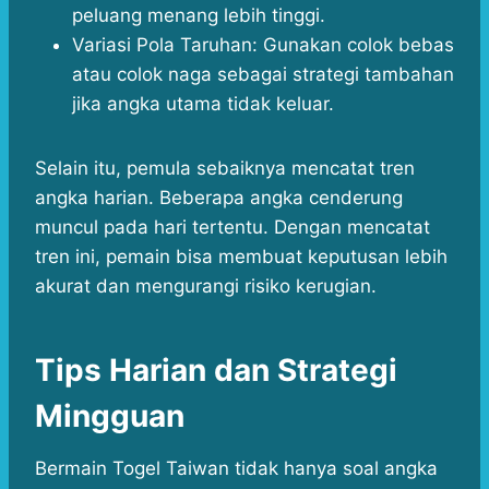
peluang menang lebih tinggi.
Variasi Pola Taruhan: Gunakan colok bebas
atau colok naga sebagai strategi tambahan
jika angka utama tidak keluar.
Selain itu, pemula sebaiknya mencatat tren
angka harian. Beberapa angka cenderung
muncul pada hari tertentu. Dengan mencatat
tren ini, pemain bisa membuat keputusan lebih
akurat dan mengurangi risiko kerugian.
Tips Harian dan Strategi
Mingguan
Bermain Togel Taiwan tidak hanya soal angka