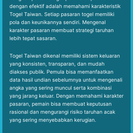
dengan efektif adalah memahami karakteristik
Togel Taiwan. Setiap pasaran togel memiliki
pola dan keunikannya sendiri. Mengenal
karakter pasaran membuat strategi taruhan
lebih tepat sasaran.
Togel Taiwan dikenal memiliki sistem keluaran
yang konsisten, transparan, dan mudah
diakses publik. Pemula bisa memanfaatkan
data hasil undian sebelumnya untuk mengenali
angka yang sering muncul serta kombinasi
yang jarang keluar. Dengan memahami karakter
pasaran, pemain bisa membuat keputusan
rasional dan mengurangi risiko taruhan acak
yang sering menyebabkan kerugian.