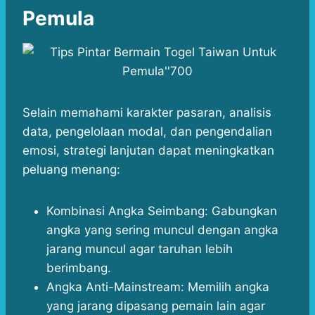
Pemula
Selain memahami karakter pasaran, analisis
data, pengelolaan modal, dan pengendalian
emosi, strategi lanjutan dapat meningkatkan
peluang menang:
Kombinasi Angka Seimbang: Gabungkan
angka yang sering muncul dengan angka
jarang muncul agar taruhan lebih
berimbang.
Angka Anti-Mainstream: Memilih angka
yang jarang dipasang pemain lain agar