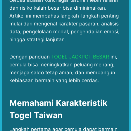
cerdas adalah kunci agar taruhan lebih terarah
dan risiko kalah besar bisa diminimalkan.
Artikel ini membahas langkah-langkah penting
mulai dari mengenal karakter pasaran, analisis
data, pengelolaan modal, pengendalian emosi,
hingga strategi lanjutan.
Dengan panduan
TOGEL JACKPOT BESAR
ini,
pemula bisa meningkatkan peluang menang,
menjaga saldo tetap aman, dan membangun
kebiasaan bermain yang lebih cerdas.
Memahami Karakteristik
Togel Taiwan
Langkah pertama agar pemula dapat bermain