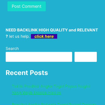
NEED BACKLINK HIGH QUALITY and RELEVANT
?
let us help.
click here
Search
Search
Recent Posts
Taktik Prediksi Angka Togel Papua Nugini
Yang Wajib Dicoba Hari Ini
Prediksi Angka Rahasia Togel Brunei Dengan