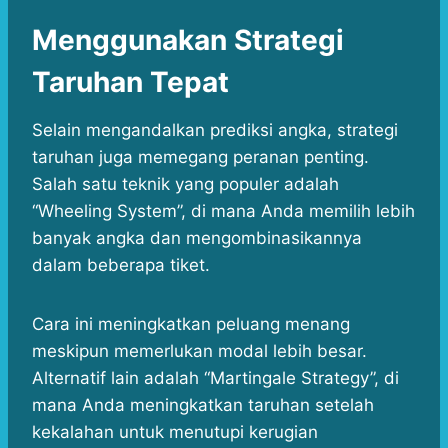
Menggunakan Strategi
Taruhan Tepat
Selain mengandalkan prediksi angka, strategi
taruhan juga memegang peranan penting.
Salah satu teknik yang populer adalah
“Wheeling System”, di mana Anda memilih lebih
banyak angka dan mengombinasikannya
dalam beberapa tiket.
Cara ini meningkatkan peluang menang
meskipun memerlukan modal lebih besar.
Alternatif lain adalah “Martingale Strategy”, di
mana Anda meningkatkan taruhan setelah
kekalahan untuk menutupi kerugian