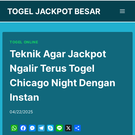
Skip
TOGEL JACKPOT BESAR
to
content
TOGEL ONLINE
Teknik Agar Jackpot
Ngalir Terus Togel
Chicago Night Dengan
Instan
04/22/2025
W
F
M
T
S
L
X
S
h
a
e
e
k
i
h