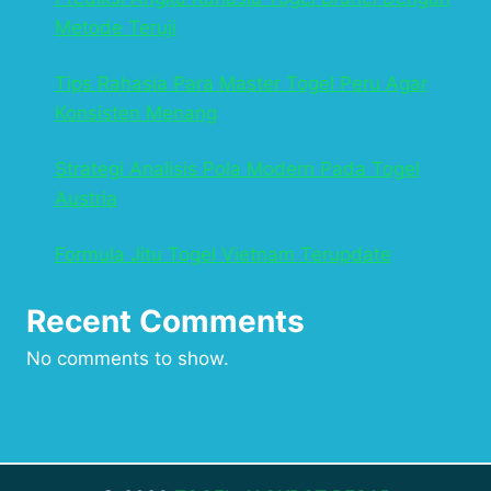
Metode Teruji
Tips Rahasia Para Master Togel Peru Agar
Konsisten Menang
Strategi Analisis Pola Modern Pada Togel
Austria
Formula Jitu Togel Vietnam Terupdate
Recent Comments
No comments to show.