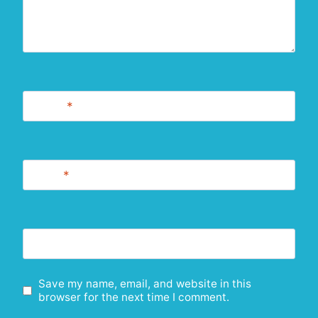
Name
*
Email
*
Website
Save my name, email, and website in this
browser for the next time I comment.