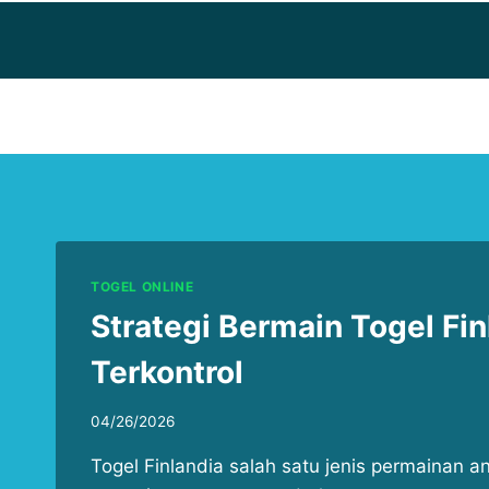
Skip
to
content
TOGEL ONLINE
Strategi Bermain Togel Fin
Terkontrol
04/26/2026
Togel Finlandia salah satu jenis permainan 