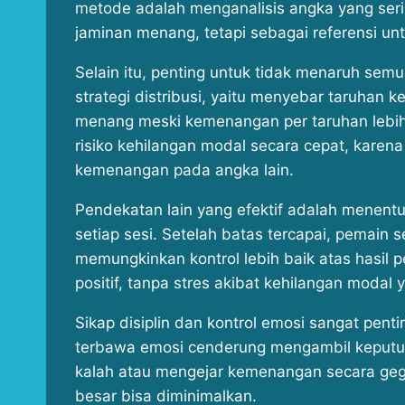
metode adalah menganalisis angka yang serin
jaminan menang, tetapi sebagai referensi unt
Selain itu, penting untuk tidak menaruh se
strategi distribusi, yaitu menyebar taruhan
menang meski kemenangan per taruhan lebih 
risiko kehilangan modal secara cepat, karena
kemenangan pada angka lain.
Pendekatan lain yang efektif adalah menen
setiap sesi. Setelah batas tercapai, pemain s
memungkinkan kontrol lebih baik atas hasil
positif, tanpa stres akibat kehilangan modal 
Sikap disiplin dan kontrol emosi sangat pent
terbawa emosi cenderung mengambil keputusa
kalah atau mengejar kemenangan secara geg
besar bisa diminimalkan.