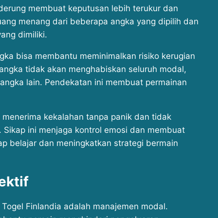
derung membuat keputusan lebih terukur dan
eluang menang dari beberapa angka yang dipilih dan
ng dimiliki.
ngka bisa membantu meminimalkan risiko kerugian
u angka tidak akan menghabiskan seluruh modal,
angka lain. Pendekatan ini membuat permainan
p menerima kekalahan tanpa panik dan tidak
. Sikap ini menjaga kontrol emosi dan membuat
tap belajar dan meningkatkan strategi bermain
ktif
n Togel Finlandia adalah manajemen modal.