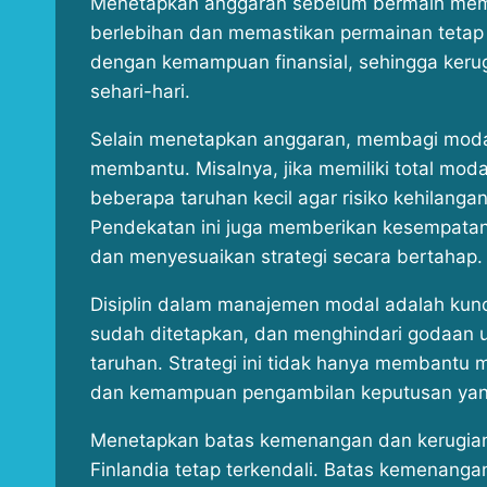
Menetapkan anggaran sebelum bermain mem
berlebihan dan memastikan permainan tetap
dengan kemampuan finansial, sehingga keru
sehari-hari.
Selain menetapkan anggaran, membagi modal
membantu. Misalnya, jika memiliki total mod
beberapa taruhan kecil agar risiko kehilanga
Pendekatan ini juga memberikan kesempatan
dan menyesuaikan strategi secara bertahap.
Disiplin dalam manajemen modal adalah kunc
sudah ditetapkan, dan menghindari godaan 
taruhan. Strategi ini tidak hanya membantu m
dan kemampuan pengambilan keputusan yang
Menetapkan batas kemenangan dan kerugian 
Finlandia tetap terkendali. Batas kemenan