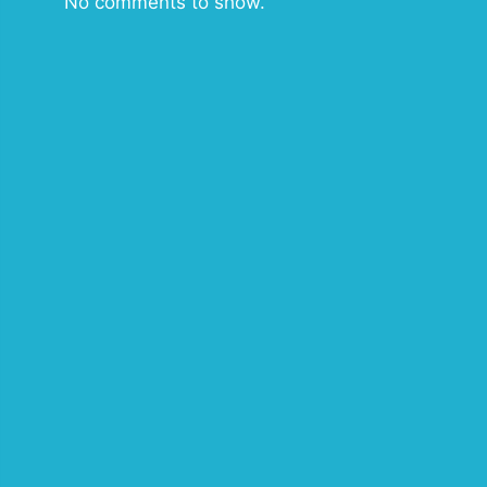
No comments to show.