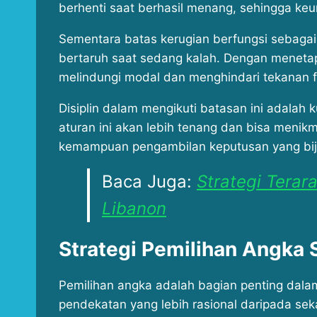
berhenti saat berhasil menang, sehingga keu
Sementara batas kerugian berfungsi sebaga
bertaruh saat sedang kalah. Dengan meneta
melindungi modal dan menghindari tekanan fi
Disiplin dalam mengikuti batasan ini adalah
aturan ini akan lebih tenang dan bisa menikm
kemampuan pengambilan keputusan yang bija
Baca Juga:
Strategi Terar
Libanon
Strategi Pemilihan Angka 
Pemilihan angka adalah bagian penting dal
pendekatan yang lebih rasional daripada sek