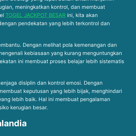
ugian, meningkatkan kontrol, dan membuat
kel
TOGEL JACKPOT BESAR
ini, kita akan
dengan pendekatan yang lebih terkontrol dan
 membantu. Dengan melihat pola kemenangan dan
a mengenali kebiasaan yang kurang menguntungkan
ekatan ini membuat proses belajar lebih sistematis
enjaga disiplin dan kontrol emosi. Dengan
embuat keputusan yang lebih bijak, menghindari
yang lebih baik. Hal ini membuat pengalaman
siko kerugian besar.
landia