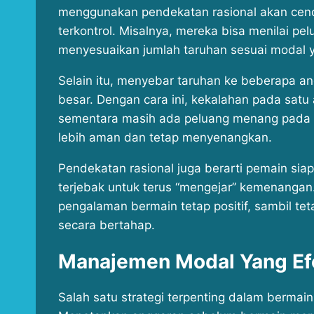
menggunakan pendekatan rasional akan cen
terkontrol. Misalnya, mereka bisa menilai p
menyesuaikan jumlah taruhan sesuai modal ya
Selain itu, menyebar taruhan ke beberapa a
besar. Dengan cara ini, kekalahan pada sat
sementara masih ada peluang menang pada 
lebih aman dan tetap menyenangkan.
Pendekatan rasional juga berarti pemain sia
terjebak untuk terus “mengejar” kemenangan
pengalaman bermain tetap positif, sambil te
secara bertahap.
Manajemen Modal Yang Efe
Salah satu strategi terpenting dalam bermai