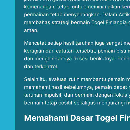
kemenangan, tetapi untuk meminimalkan ker
permainan tetap menyenangkan. Dalam Arti
membahas strategi bermain Togel Finlandia 
aman.
Mencatat setiap hasil taruhan juga sangat
kerugian dari catatan tersebut, pemain bis
dan menghindarinya di sesi berikutnya. Pend
dan terkontrol.
Selain itu, evaluasi rutin membantu pemain m
memahami hasil sebelumnya, pemain dapat m
taruhan impulsif, dan bermain dengan fokus 
bermain tetap positif sekaligus mengurangi ri
Memahami Dasar Togel Fin