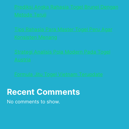
Prediksi Angka Rahasia Togel Brunei Dengan
Metode Teruji
Tips Rahasia Para Master Togel Peru Agar
Konsisten Menang
Strategi Analisis Pola Modern Pada Togel
Austria
Formula Jitu Togel Vietnam Terupdate
Recent Comments
No comments to show.