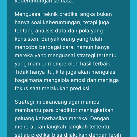
keberuntungan semata.
Menguasai teknik prediksi angka bukan
hanya soal keberuntungan, tetapi juga
tentang analisis data dan pola yang
konsisten. Banyak orang yang telah
mencoba berbagai cara, namun hanya
mereka yang menguasai strategi tertentu
yang mampu memperoleh hasil terbaik.
Tidak hanya itu, kita juga akan mengulas
bagaimana mengelola emosi dan menjaga
fokus saat melakukan prediksi.
Strategi ini dirancang agar mampu
membantu para prediktor meningkatkan
peluang keberhasilan mereka. Dengan
menerapkan langkah-langkah tertentu,
setiap prediksi bisa dilakukan dengan lebih