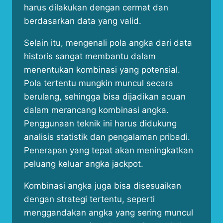
harus dilakukan dengan cermat dan
berdasarkan data yang valid.
Selain itu, mengenali pola angka dari data
historis sangat membantu dalam
menentukan kombinasi yang potensial.
Pola tertentu mungkin muncul secara
berulang, sehingga bisa dijadikan acuan
dalam merancang kombinasi angka.
Penggunaan teknik ini harus didukung
analisis statistik dan pengalaman pribadi.
Penerapan yang tepat akan meningkatkan
peluang keluar angka jackpot.
Kombinasi angka juga bisa disesuaikan
dengan strategi tertentu, seperti
menggandakan angka yang sering muncul