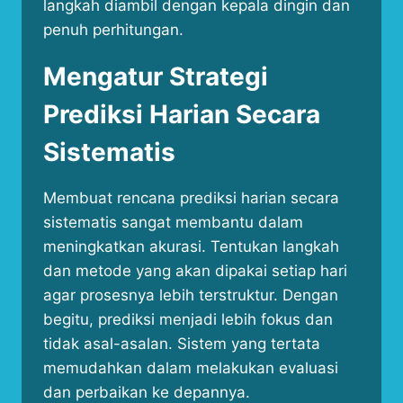
langkah diambil dengan kepala dingin dan
penuh perhitungan.
Mengatur Strategi
Prediksi Harian Secara
Sistematis
Membuat rencana prediksi harian secara
sistematis sangat membantu dalam
meningkatkan akurasi. Tentukan langkah
dan metode yang akan dipakai setiap hari
agar prosesnya lebih terstruktur. Dengan
begitu, prediksi menjadi lebih fokus dan
tidak asal-asalan. Sistem yang tertata
memudahkan dalam melakukan evaluasi
dan perbaikan ke depannya.