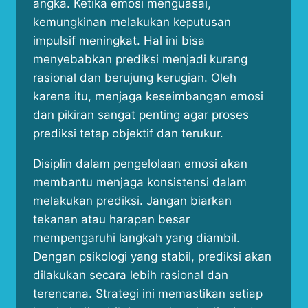
angka. Ketika emosi menguasai,
kemungkinan melakukan keputusan
impulsif meningkat. Hal ini bisa
menyebabkan prediksi menjadi kurang
rasional dan berujung kerugian. Oleh
karena itu, menjaga keseimbangan emosi
dan pikiran sangat penting agar proses
prediksi tetap objektif dan terukur.
Disiplin dalam pengelolaan emosi akan
membantu menjaga konsistensi dalam
melakukan prediksi. Jangan biarkan
tekanan atau harapan besar
mempengaruhi langkah yang diambil.
Dengan psikologi yang stabil, prediksi akan
dilakukan secara lebih rasional dan
terencana. Strategi ini memastikan setiap