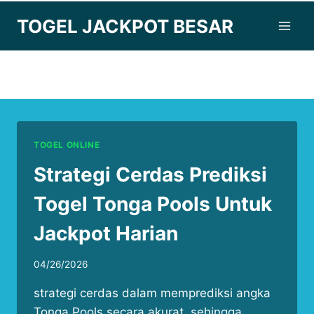
Skip
TOGEL JACKPOT BESAR
to
content
Togel Tonga Pools
TOGEL ONLINE
Strategi Cerdas Prediksi
Togel Tonga Pools Untuk
Jackpot Harian
04/26/2026
strategi cerdas dalam memprediksi angka
Tonga Pools secara akurat, sehingga