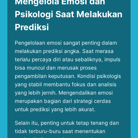
Mengelola Emosi dan
Psikologi Saat Melakukan
Prediksi
Pengelolaan emosi sangat penting dalam
melakukan prediksi angka. Saat merasa
terlalu percaya diri atau sebaliknya, impuls
bisa muncul dan merusak proses
pengambilan keputusan. Kondisi psikologis
yang stabil membantu fokus dan analisis
yang lebih jernih. Mengendalikan emosi
merupakan bagian dari strategi cerdas
untuk prediksi yang lebih akurat.
Selain itu, penting untuk tetap tenang dan
tidak terburu-buru saat menentukan