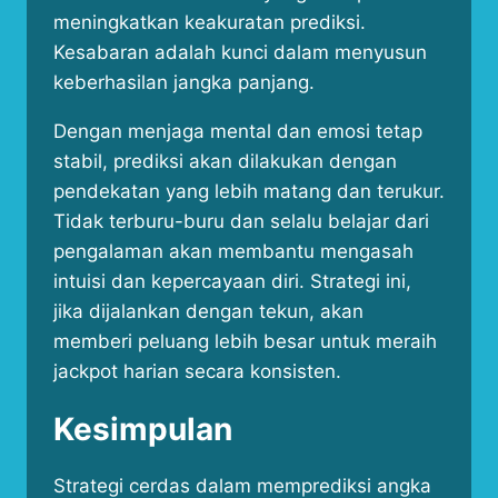
meningkatkan keakuratan prediksi.
Kesabaran adalah kunci dalam menyusun
keberhasilan jangka panjang.
Dengan menjaga mental dan emosi tetap
stabil, prediksi akan dilakukan dengan
pendekatan yang lebih matang dan terukur.
Tidak terburu-buru dan selalu belajar dari
pengalaman akan membantu mengasah
intuisi dan kepercayaan diri. Strategi ini,
jika dijalankan dengan tekun, akan
memberi peluang lebih besar untuk meraih
jackpot harian secara konsisten.
Kesimpulan
Strategi cerdas dalam memprediksi angka