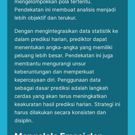
mengelompokkan pola tertentu.
Pendekatan ini membuat analisis menjadi
lebih objektif dan terukur.
Dengan mengintegrasikan data statistik ke
dalam prediksi harian, prediktor dapat
menentukan angka-angka yang memiliki
peluang lebih besar. Pendekatan ini juga
membantu mengurangi unsur
keberuntungan dan memperkuat
kepercayaan diri. Penggunaan data
sebagai dasar prediksi adalah langkah
cerdas yang akan terus meningkatkan
keakuratan hasil prediksi harian. Strategi ini
harus dilakukan secara konsisten dan
disiplin.