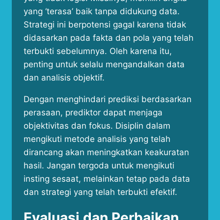
yang ‘terasa’ baik tanpa didukung data.
Strategi ini berpotensi gagal karena tidak
didasarkan pada fakta dan pola yang telah
terbukti sebelumnya. Oleh karena itu,
penting untuk selalu mengandalkan data
dan analisis objektif.
Dengan menghindari prediksi berdasarkan
perasaan, prediktor dapat menjaga
objektivitas dan fokus. Disiplin dalam
mengikuti metode analisis yang telah
dirancang akan meningkatkan keakuratan
hasil. Jangan tergoda untuk mengikuti
insting sesaat, melainkan tetap pada data
dan strategi yang telah terbukti efektif.
Evaluasi dan Perbaikan