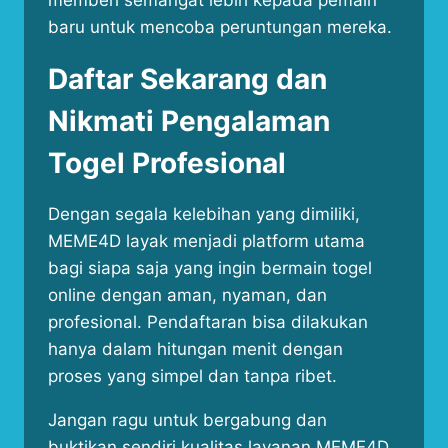
baru untuk mencoba peruntungan mereka.
Daftar Sekarang dan
Nikmati Pengalaman
Togel Profesional
Dengan segala kelebihan yang dimiliki,
MEME4D layak menjadi platform utama
bagi siapa saja yang ingin bermain togel
online dengan aman, nyaman, dan
profesional. Pendaftaran bisa dilakukan
hanya dalam hitungan menit dengan
proses yang simpel dan tanpa ribet.
Jangan ragu untuk bergabung dan
buktikan sendiri kualitas layanan MEME4D