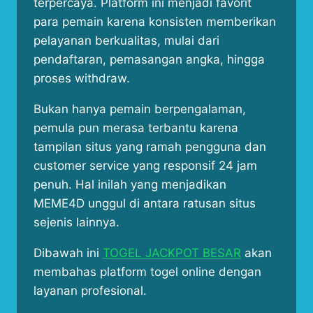
terpercaya. Platform ini menjadi favorit
para pemain karena konsisten memberikan
pelayanan berkualitas, mulai dari
pendaftaran, pemasangan angka, hingga
proses withdraw.
Bukan hanya pemain berpengalaman,
pemula pun merasa terbantu karena
tampilan situs yang ramah pengguna dan
customer service yang responsif 24 jam
penuh. Hal inilah yang menjadikan
MEME4D unggul di antara ratusan situs
sejenis lainnya.
Dibawah ini
TOGEL JACKPOT BESAR
akan
membahas platform togel online dengan
layanan profesional.