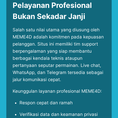
Pelayanan Profesional
Bukan Sekadar Janji
Salah satu nilai utama yang diusung oleh
MEME4D adalah komitmen pada kepuasan
pelanggan. Situs ini memiliki tim support
berpengalaman yang siap membantu
berbagai kendala teknis ataupun
pertanyaan seputar permainan. Live chat,
WhatsApp, dan Telegram tersedia sebagai
jalur komunikasi cepat.
Keunggulan layanan profesional MEME4D:
Respon cepat dan ramah
Verifikasi data dan keamanan privasi