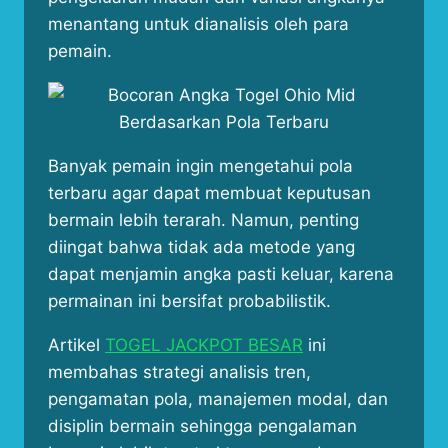
menantang untuk dianalisis oleh para
pemain.
Banyak pemain ingin mengetahui pola
terbaru agar dapat membuat keputusan
bermain lebih terarah. Namun, penting
diingat bahwa tidak ada metode yang
dapat menjamin angka pasti keluar, karena
permainan ini bersifat probabilistik.
Artikel
TOGEL JACKPOT BESAR
ini
membahas strategi analisis tren,
pengamatan pola, manajemen modal, dan
disiplin bermain sehingga pengalaman