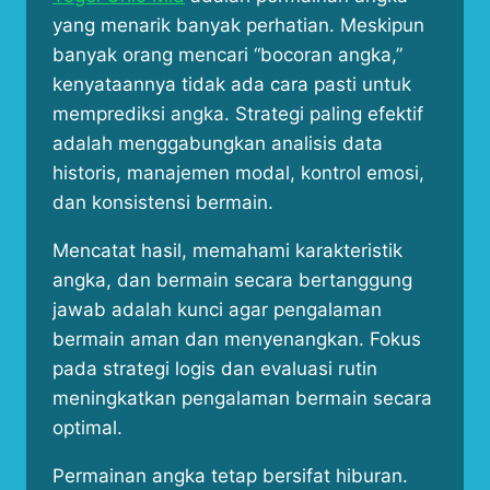
yang menarik banyak perhatian. Meskipun
banyak orang mencari “bocoran angka,”
kenyataannya tidak ada cara pasti untuk
memprediksi angka. Strategi paling efektif
adalah menggabungkan analisis data
historis, manajemen modal, kontrol emosi,
dan konsistensi bermain.
Mencatat hasil, memahami karakteristik
angka, dan bermain secara bertanggung
jawab adalah kunci agar pengalaman
bermain aman dan menyenangkan. Fokus
pada strategi logis dan evaluasi rutin
meningkatkan pengalaman bermain secara
optimal.
Permainan angka tetap bersifat hiburan.