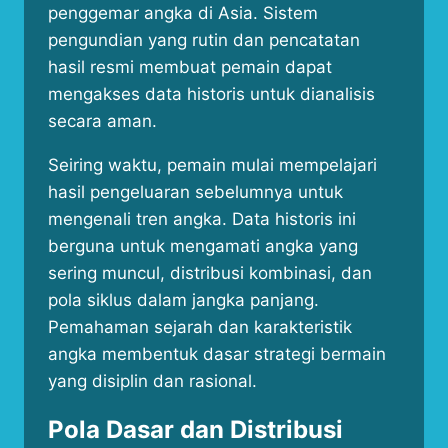
penggemar angka di Asia. Sistem
pengundian yang rutin dan pencatatan
hasil resmi membuat pemain dapat
mengakses data historis untuk dianalisis
secara aman.
Seiring waktu, pemain mulai mempelajari
hasil pengeluaran sebelumnya untuk
mengenali tren angka. Data historis ini
berguna untuk mengamati angka yang
sering muncul, distribusi kombinasi, dan
pola siklus dalam jangka panjang.
Pemahaman sejarah dan karakteristik
angka membentuk dasar strategi bermain
yang disiplin dan rasional.
Pola Dasar dan Distribusi