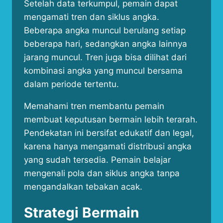
Setelah data terkumpul, pemain dapat
mengamati tren dan siklus angka.
Beberapa angka muncul berulang setiap
beberapa hari, sedangkan angka lainnya
jarang muncul. Tren juga bisa dilihat dari
kombinasi angka yang muncul bersama
dalam periode tertentu.
Memahami tren membantu pemain
membuat keputusan bermain lebih terarah.
Pendekatan ini bersifat edukatif dan legal,
karena hanya mengamati distribusi angka
yang sudah tersedia. Pemain belajar
mengenali pola dan siklus angka tanpa
mengandalkan tebakan acak.
Strategi Bermain