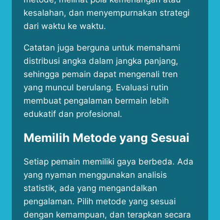
kesalahan, dan menyempurnakan strategi
dari waktu ke waktu.
Catatan juga berguna untuk memahami
distribusi angka dalam jangka panjang,
sehingga pemain dapat mengenali tren
yang muncul berulang. Evaluasi rutin
membuat pengalaman bermain lebih
edukatif dan profesional.
Memilih Metode yang Sesuai
Setiap pemain memiliki gaya berbeda. Ada
yang nyaman menggunakan analisis
statistik, ada yang mengandalkan
pengalaman. Pilih metode yang sesuai
dengan kemampuan, dan terapkan secara