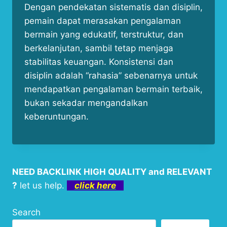
Dengan pendekatan sistematis dan disiplin,
pemain dapat merasakan pengalaman
bermain yang edukatif, terstruktur, dan
berkelanjutan, sambil tetap menjaga
stabilitas keuangan. Konsistensi dan
disiplin adalah “rahasia” sebenarnya untuk
mendapatkan pengalaman bermain terbaik,
bukan sekadar mengandalkan
keberuntungan.
NEED BACKLINK HIGH QUALITY and RELEVANT
?
let us help.
click here
Search