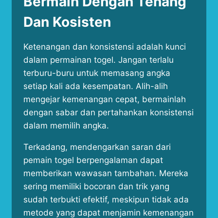
Bermain Dengan Tenang
Dan Kosisten
Ketenangan dan konsistensi adalah kunci
dalam permainan togel. Jangan terlalu
terburu-buru untuk memasang angka
setiap kali ada kesempatan. Alih-alih
mengejar kemenangan cepat, bermainlah
dengan sabar dan pertahankan konsistensi
dalam memilih angka.
Terkadang, mendengarkan saran dari
pemain togel berpengalaman dapat
memberikan wawasan tambahan. Mereka
sering memiliki bocoran dan trik yang
sudah terbukti efektif, meskipun tidak ada
metode yang dapat menjamin kemenangan