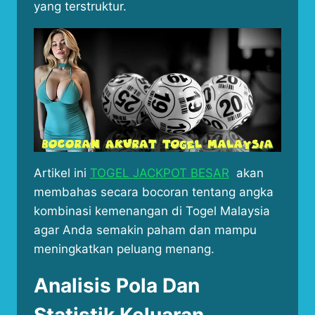
yang terstruktur.
Artikel ini
TOGEL JACKPOT BESAR
akan
membahas secara bocoran tentang angka
kombinasi kemenangan di Togel Malaysia
agar Anda semakin paham dan mampu
meningkatkan peluang menang.
Analisis Pola Dan