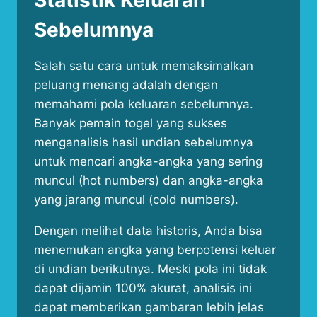
Statistik Keluaran
Sebelumnya
Salah satu cara untuk memaksimalkan
peluang menang adalah dengan
memahami pola keluaran sebelumnya.
Banyak pemain togel yang sukses
menganalisis hasil undian sebelumnya
untuk mencari angka-angka yang sering
muncul (hot numbers) dan angka-angka
yang jarang muncul (cold numbers).
Dengan melihat data historis, Anda bisa
menemukan angka yang berpotensi keluar
di undian berikutnya. Meski pola ini tidak
dapat dijamin 100% akurat, analisis ini
dapat memberikan gambaran lebih jelas