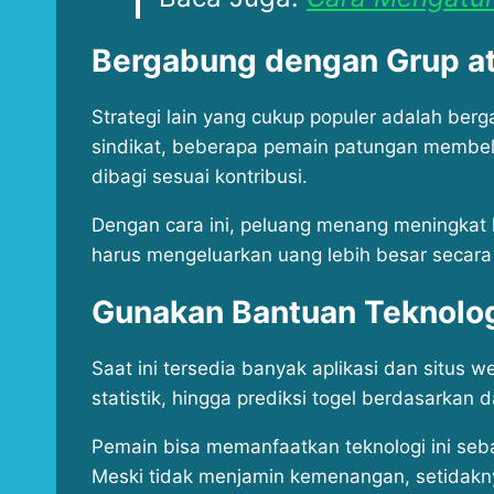
Bergabung dengan Grup at
Strategi lain yang cukup populer adalah ber
sindikat, beberapa pemain patungan membeli 
dibagi sesuai kontribusi.
Dengan cara ini, peluang menang meningkat k
harus mengeluarkan uang lebih besar secara 
Gunakan Bantuan Teknolo
Saat ini tersedia banyak aplikasi dan situs
statistik, hingga prediksi togel berdasarkan da
Pemain bisa memanfaatkan teknologi ini seba
Meski tidak menjamin kemenangan, setidakny