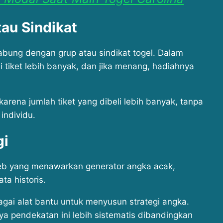
au Sindikat
gabung dengan grup atau sindikat togel. Dalam
tiket lebih banyak, dan jika menang, hadiahnya
arena jumlah tiket yang dibeli lebih banyak, tanpa
individu.
gi
 web yang menawarkan generator angka acak,
ta historis.
gai alat bantu untuk menyusun strategi angka.
a pendekatan ini lebih sistematis dibandingkan