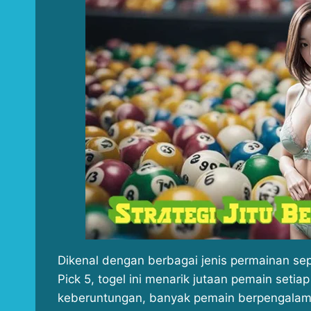
Dikenal dengan berbagai jenis permainan sepe
Pick 5, togel ini menarik jutaan pemain set
keberuntungan, banyak pemain berpengalam