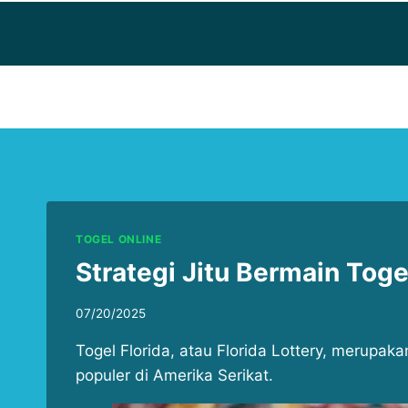
Skip
to
content
TOGEL ONLINE
Strategi Jitu Bermain Toge
07/20/2025
Togel Florida, atau Florida Lottery, merupak
populer di Amerika Serikat.