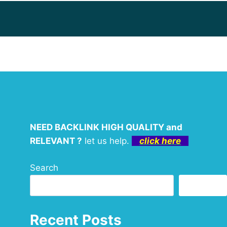
NEED BACKLINK HIGH QUALITY and
RELEVANT ?
let us help.
click here
Search
Search
Recent Posts