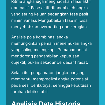
Ritme angka juga menghadirkan fase aktif
dan pasif. Fase aktif ditandai oleh angka
yang sering keluar, sedangkan fase pasif
minim variasi. Mengabaikan fase ini bisa
menyebabkan overbetting dan kerugian.
Analisis pola kombinasi angka
memungkinkan pemain menemukan angka
yang saling melengkapi. Pemahaman ini
mendorong pengambilan keputusan
objektif, bukan sekadar berdasar firasat.
Selain itu, pengamatan jangka panjang
membantu memprediksi angka potensial
pada sesi berikutnya, sehingga keputusan
taruhan lebih stabil.
Analisis Data Historis