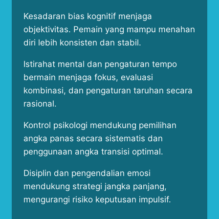
Kesadaran bias kognitif menjaga
objektivitas. Pemain yang mampu menahan
diri lebih konsisten dan stabil.
Istirahat mental dan pengaturan tempo
bermain menjaga fokus, evaluasi
kombinasi, dan pengaturan taruhan secara
rasional.
Kontrol psikologi mendukung pemilihan
angka panas secara sistematis dan
penggunaan angka transisi optimal.
Disiplin dan pengendalian emosi
mendukung strategi jangka panjang,
mengurangi risiko keputusan impulsif.