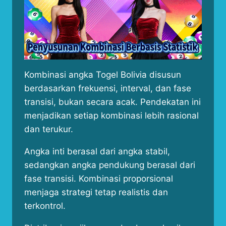
Kombinasi angka Togel Bolivia disusun
berdasarkan frekuensi, interval, dan fase
transisi, bukan secara acak. Pendekatan ini
menjadikan setiap kombinasi lebih rasional
dan terukur.
Angka inti berasal dari angka stabil,
sedangkan angka pendukung berasal dari
fase transisi. Kombinasi proporsional
menjaga strategi tetap realistis dan
terkontrol.