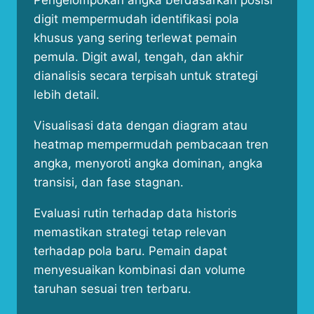
Pengelompokan angka berdasarkan posisi
digit mempermudah identifikasi pola
khusus yang sering terlewat pemain
pemula. Digit awal, tengah, dan akhir
dianalisis secara terpisah untuk strategi
lebih detail.
Visualisasi data dengan diagram atau
heatmap mempermudah pembacaan tren
angka, menyoroti angka dominan, angka
transisi, dan fase stagnan.
Evaluasi rutin terhadap data historis
memastikan strategi tetap relevan
terhadap pola baru. Pemain dapat
menyesuaikan kombinasi dan volume
taruhan sesuai tren terbaru.