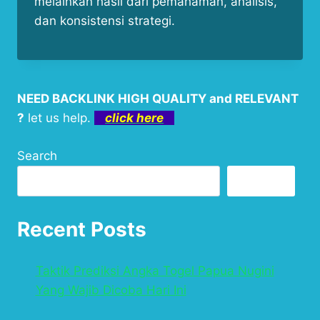
melainkan hasil dari pemahaman, analisis,
dan konsistensi strategi.
NEED BACKLINK HIGH QUALITY and RELEVANT
?
let us help.
click here
Search
Search
Recent Posts
Taktik Prediksi Angka Togel Papua Nugini
Yang Wajib Dicoba Hari Ini