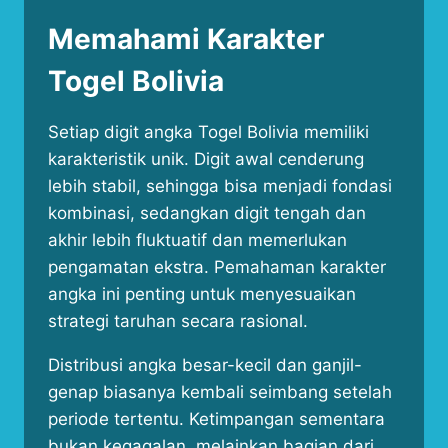
Memahami Karakter
Togel Bolivia
Setiap digit angka Togel Bolivia memiliki
karakteristik unik. Digit awal cenderung
lebih stabil, sehingga bisa menjadi fondasi
kombinasi, sedangkan digit tengah dan
akhir lebih fluktuatif dan memerlukan
pengamatan ekstra. Pemahaman karakter
angka ini penting untuk menyesuaikan
strategi taruhan secara rasional.
Distribusi angka besar-kecil dan ganjil-
genap biasanya kembali seimbang setelah
periode tertentu. Ketimpangan sementara
bukan kegagalan, melainkan bagian dari