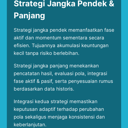
Strategi Jangka Pendek &
Panjang
Strategi jangka pendek memanfaatkan fase
aktif dan momentum sementara secara
efisien. Tujuannya akumulasi keuntungan
kecil tanpa risiko berlebihan.
Strategi jangka panjang menekankan
pencatatan hasil, evaluasi pola, integrasi
fase aktif & pasif, serta penyesuaian rumus
berdasarkan data historis.
Integrasi kedua strategi memastikan
keputusan adaptif terhadap perubahan
pola sekaligus menjaga konsistensi dan
keberlanjutan.