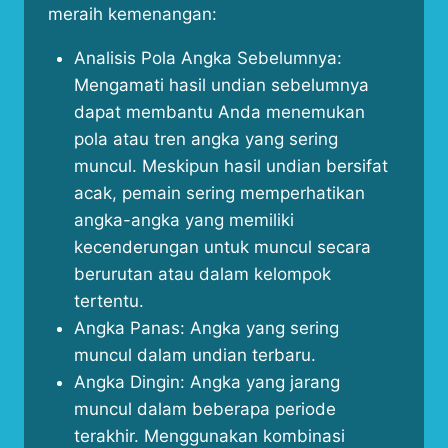
meraih kemenangan:
Analisis Pola Angka Sebelumnya:
Mengamati hasil undian sebelumnya
dapat membantu Anda menemukan
pola atau tren angka yang sering
muncul. Meskipun hasil undian bersifat
acak, pemain sering memperhatikan
angka-angka yang memiliki
kecenderungan untuk muncul secara
berurutan atau dalam kelompok
tertentu.
Angka Panas: Angka yang sering
muncul dalam undian terbaru.
Angka Dingin: Angka yang jarang
muncul dalam beberapa periode
terakhir. Menggunakan kombinasi