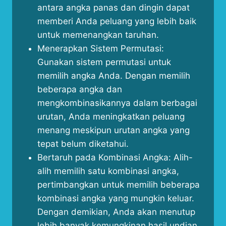
antara angka panas dan dingin dapat
memberi Anda peluang yang lebih baik
untuk memenangkan taruhan.
Menerapkan Sistem Permutasi:
Gunakan sistem permutasi untuk
memilih angka Anda. Dengan memilih
beberapa angka dan
mengkombinasikannya dalam berbagai
urutan, Anda meningkatkan peluang
menang meskipun urutan angka yang
tepat belum diketahui.
Bertaruh pada Kombinasi Angka: Alih-
alih memilih satu kombinasi angka,
pertimbangkan untuk memilih beberapa
kombinasi angka yang mungkin keluar.
Dengan demikian, Anda akan menutup
lebih banyak kemungkinan hasil undian.