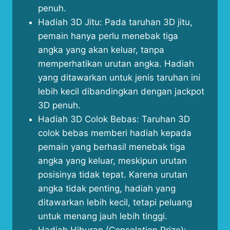
penuh.
Hadiah 3D Jitu: Pada taruhan 3D jitu,
pemain hanya perlu menebak tiga
angka yang akan keluar, tanpa
memperhatikan urutan angka. Hadiah
yang ditawarkan untuk jenis taruhan ini
lebih kecil dibandingkan dengan jackpot
3D penuh.
Hadiah 3D Colok Bebas: Taruhan 3D
colok bebas memberi hadiah kepada
pemain yang berhasil menebak tiga
angka yang keluar, meskipun urutan
posisinya tidak tepat. Karena urutan
angka tidak penting, hadiah yang
ditawarkan lebih kecil, tetapi peluang
untuk menang jauh lebih tinggi.