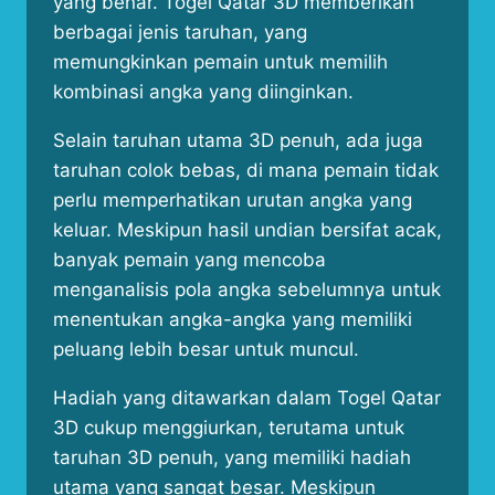
yang benar. Togel Qatar 3D memberikan
berbagai jenis taruhan, yang
memungkinkan pemain untuk memilih
kombinasi angka yang diinginkan.
Selain taruhan utama 3D penuh, ada juga
taruhan colok bebas, di mana pemain tidak
perlu memperhatikan urutan angka yang
keluar. Meskipun hasil undian bersifat acak,
banyak pemain yang mencoba
menganalisis pola angka sebelumnya untuk
menentukan angka-angka yang memiliki
peluang lebih besar untuk muncul.
Hadiah yang ditawarkan dalam Togel Qatar
3D cukup menggiurkan, terutama untuk
taruhan 3D penuh, yang memiliki hadiah
utama yang sangat besar. Meskipun