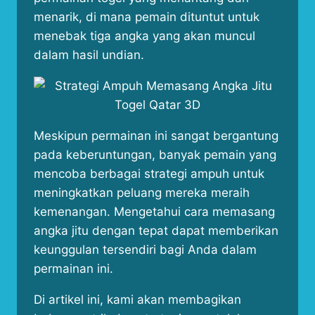
menarik, di mana pemain dituntut untuk
menebak tiga angka yang akan muncul
dalam hasil undian.
Meskipun permainan ini sangat bergantung
pada keberuntungan, banyak pemain yang
mencoba berbagai strategi ampuh untuk
meningkatkan peluang mereka meraih
kemenangan. Mengetahui cara memasang
angka jitu dengan tepat dapat memberikan
keunggulan tersendiri bagi Anda dalam
permainan ini.
Di artikel ini, kami akan membagikan