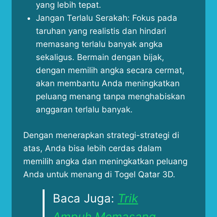
yang lebih tepat.
Jangan Terlalu Serakah: Fokus pada
taruhan yang realistis dan hindari
memasang terlalu banyak angka
sekaligus. Bermain dengan bijak,
dengan memilih angka secara cermat,
akan membantu Anda meningkatkan
peluang menang tanpa menghabiskan
anggaran terlalu banyak.
Dengan menerapkan strategi-strategi di
atas, Anda bisa lebih cerdas dalam
memilih angka dan meningkatkan peluang
Anda untuk menang di Togel Qatar 3D.
Baca Juga:
Trik
Ampuh Memasang