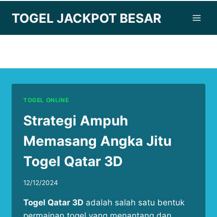
Skip
TOGEL JACKPOT BESAR
to
content
Mengenal Togel Qatar 3D
TOGEL ONLINE
Strategi Ampuh
Memasang Angka Jitu
Togel Qatar 3D
12/12/2024
Togel Qatar 3D
adalah salah satu bentuk
permainan togel yang menantang dan