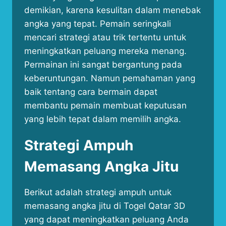
demikian, karena kesulitan dalam menebak
angka yang tepat. Pemain seringkali
mencari strategi atau trik tertentu untuk
meningkatkan peluang mereka menang.
Permainan ini sangat bergantung pada
keberuntungan. Namun pemahaman yang
baik tentang cara bermain dapat
membantu pemain membuat keputusan
yang lebih tepat dalam memilih angka.
Strategi Ampuh
Memasang Angka Jitu
Berikut adalah strategi ampuh untuk
memasang angka jitu di Togel Qatar 3D
yang dapat meningkatkan peluang Anda