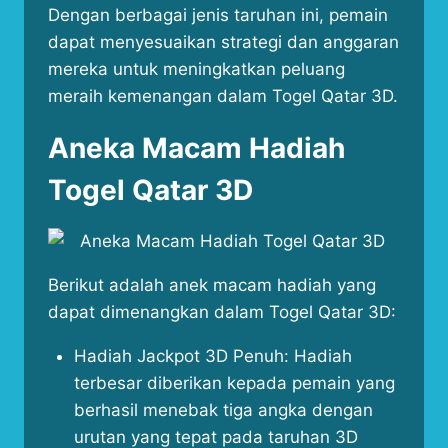
Dengan berbagai jenis taruhan ini, pemain
dapat menyesuaikan strategi dan anggaran
mereka untuk meningkatkan peluang
meraih kemenangan dalam Togel Qatar 3D.
Aneka Macam Hadiah
Togel Qatar 3D
Berikut adalah anek macam hadiah yang
dapat dimenangkan dalam Togel Qatar 3D:
Hadiah Jackpot 3D Penuh: Hadiah
terbesar diberikan kepada pemain yang
berhasil menebak tiga angka dengan
urutan yang tepat pada taruhan 3D