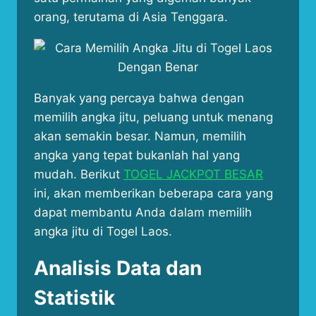
orang, terutama di Asia Tenggara.
Banyak yang percaya bahwa dengan
memilih angka jitu, peluang untuk menang
akan semakin besar. Namun, memilih
angka yang tepat bukanlah hal yang
mudah. Berikut
TOGEL JACKPOT BESAR
ini, akan memberikan beberapa cara yang
dapat membantu Anda dalam memilih
angka jitu di Togel Laos.
Analisis Data dan
Statistik