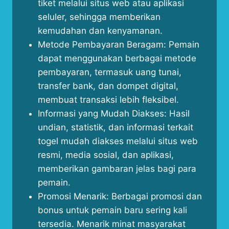
tiket melalui situs web atau aplikasi
seluler, sehingga memberikan
kemudahan dan kenyamanan.
Metode Pembayaran Beragam: Pemain
dapat menggunakan berbagai metode
pembayaran, termasuk uang tunai,
transfer bank, dan dompet digital,
membuat transaksi lebih fleksibel.
Informasi yang Mudah Diakses: Hasil
undian, statistik, dan informasi terkait
togel mudah diakses melalui situs web
resmi, media sosial, dan aplikasi,
memberikan gambaran jelas bagi para
pemain.
Promosi Menarik: Berbagai promosi dan
bonus untuk pemain baru sering kali
tersedia. Menarik minat masyarakat