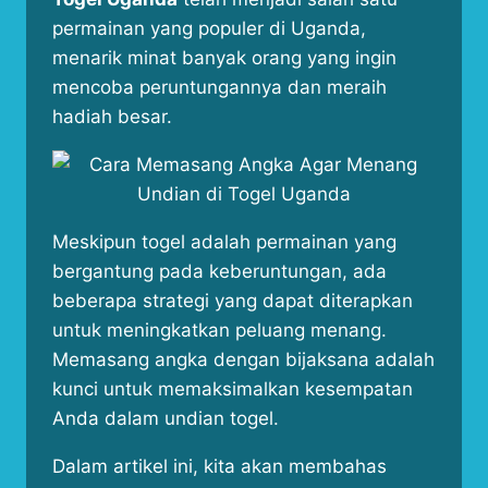
permainan yang populer di Uganda,
menarik minat banyak orang yang ingin
mencoba peruntungannya dan meraih
hadiah besar.
Meskipun togel adalah permainan yang
bergantung pada keberuntungan, ada
beberapa strategi yang dapat diterapkan
untuk meningkatkan peluang menang.
Memasang angka dengan bijaksana adalah
kunci untuk memaksimalkan kesempatan
Anda dalam undian togel.
Dalam artikel ini, kita akan membahas