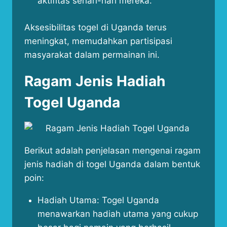
aktifitas sehari-hari mereka.
Aksesibilitas togel di Uganda terus
meningkat, memudahkan partisipasi
masyarakat dalam permainan ini.
Ragam Jenis Hadiah
Togel Uganda
Berikut adalah penjelasan mengenai ragam
jenis hadiah di togel Uganda dalam bentuk
poin:
Hadiah Utama: Togel Uganda
menawarkan hadiah utama yang cukup