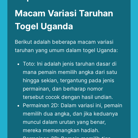
Macam Variasi Taruhan
Togel Uganda
Berikut adalah beberapa macam variasi
taruhan yang umum dalam togel Uganda:
Toto: Ini adalah jenis taruhan dasar di
mana pemain memilih angka dari satu
hingga sekian, tergantung pada jenis
permainan, dan berharap nomor
tersebut cocok dengan hasil undian.
Permainan 2D: Dalam variasi ini, pemain
memilih dua angka, dan jika keduanya
muncul dalam urutan yang benar,
mereka memenangkan hadiah.