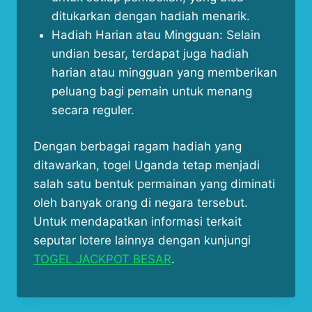
ditukarkan dengan hadiah menarik.
Hadiah Harian atau Mingguan: Selain
undian besar, terdapat juga hadiah
harian atau mingguan yang memberikan
peluang bagi pemain untuk menang
secara reguler.
Dengan berbagai ragam hadiah yang
ditawarkan, togel Uganda tetap menjadi
salah satu bentuk permainan yang diminati
oleh banyak orang di negara tersebut.
Untuk mendapatkan informasi terkait
seputar lotere lainnya dengan kunjungi
TOGEL JACKPOT BESAR
.