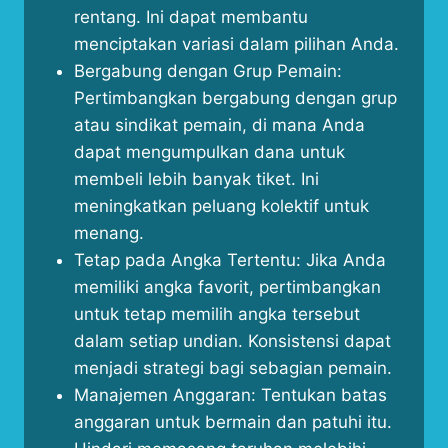
rentang. Ini dapat membantu
menciptakan variasi dalam pilihan Anda.
Bergabung dengan Grup Pemain:
Pertimbangkan bergabung dengan grup
atau sindikat pemain, di mana Anda
dapat mengumpulkan dana untuk
membeli lebih banyak tiket. Ini
meningkatkan peluang kolektif untuk
menang.
Tetap pada Angka Tertentu: Jika Anda
memiliki angka favorit, pertimbangkan
untuk tetap memilih angka tersebut
dalam setiap undian. Konsistensi dapat
menjadi strategi bagi sebagian pemain.
Manajemen Anggaran: Tentukan batas
anggaran untuk bermain dan patuhi itu.