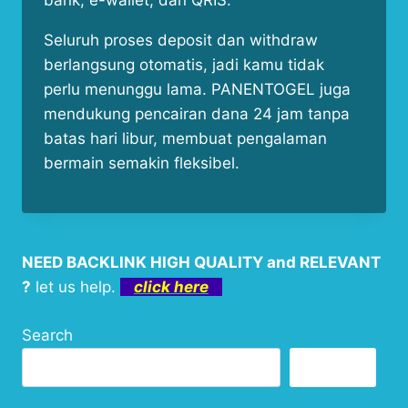
bank, e-wallet, dan QRIS.
Seluruh proses deposit dan withdraw
berlangsung otomatis, jadi kamu tidak
perlu menunggu lama. PANENTOGEL juga
mendukung pencairan dana 24 jam tanpa
batas hari libur, membuat pengalaman
bermain semakin fleksibel.
NEED BACKLINK HIGH QUALITY and RELEVANT
?
let us help.
click here
Search
Search