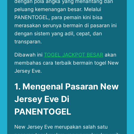
dengan pola angka yang menantang dan
peluang kemenangan besar. Melalui
PANENTOGEL, para pemain kini bisa
merasakan serunya bermain di pasaran ini
dengan sistem yang adil, cepat, dan
transparan.
Dibawah ini
TOGEL JACKPOT BESAR
akan
membahas cara terbaik bermain togel New
Jersey Eve.
1. Mengenal Pasaran New
Jersey Eve Di
PANENTOGEL
New Jersey Eve merupakan salah satu