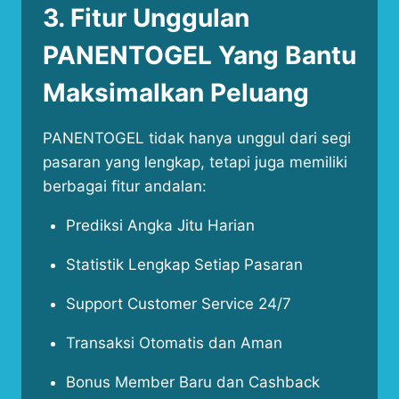
3. Fitur Unggulan
PANENTOGEL Yang Bantu
Maksimalkan Peluang
PANENTOGEL tidak hanya unggul dari segi
pasaran yang lengkap, tetapi juga memiliki
berbagai fitur andalan:
Prediksi Angka Jitu Harian
Statistik Lengkap Setiap Pasaran
Support Customer Service 24/7
Transaksi Otomatis dan Aman
Bonus Member Baru dan Cashback