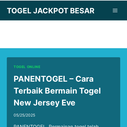
Skip
TOGEL JACKPOT BESAR
to
content
Keluaran Togel New
Jersey Eve
TOGEL ONLINE
PANENTOGEL – Cara
Terbaik Bermain Togel
New Jersey Eve
05/25/2025
PANENTOGEL, Permainan togel telah