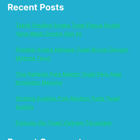
Recent Posts
Taktik Prediksi Angka Togel Papua Nugini
Yang Wajib Dicoba Hari Ini
Prediksi Angka Rahasia Togel Brunei Dengan
Metode Teruji
Tips Rahasia Para Master Togel Peru Agar
Konsisten Menang
Strategi Analisis Pola Modern Pada Togel
Austria
Formula Jitu Togel Vietnam Terupdate