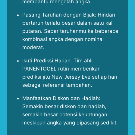
membantu mengolah angka.
Pasang Taruhan dengan Bijak: Hindari
bertaruh terlalu besar dalam satu kali
putaran. Sebar taruhanmu ke beberapa
kombinasi angka dengan nominal
moderat.
Ikuti Prediksi Harian: Tim ahli
PANENTOGEL rutin memberikan
prediksi jitu New Jersey Eve setiap hari
sebagai referensi tambahan.
Manfaatkan Diskon dan Hadiah:
Semakin besar diskon dan hadiah,
semakin besar potensi keuntungan
meskipun angka yang dipasang sedikit.