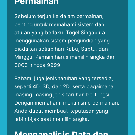
Permainan
Sebelum terjun ke dalam permainan,
penting untuk memahami sistem dan
aturan yang berlaku. Togel Singapura
menggunakan sistem pengundian yang
diadakan setiap hari Rabu, Sabtu, dan
Minggu. Pemain harus memilih angka dari
0000 hingga 9999.
Pahami juga jenis taruhan yang tersedia,
seperti 4D, 3D, dan 2D, serta bagaimana
masing-masing jenis taruhan berfungsi.
Dengan memahami mekanisme permainan,
Anda dapat membuat keputusan yang
lebih bijak saat memilih angka.
Menganalisis Data dan