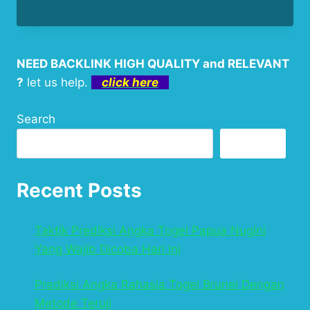
NEED BACKLINK HIGH QUALITY and RELEVANT
?
let us help.
click here
Search
Search
Recent Posts
Taktik Prediksi Angka Togel Papua Nugini
Yang Wajib Dicoba Hari Ini
Prediksi Angka Rahasia Togel Brunei Dengan
Metode Teruji