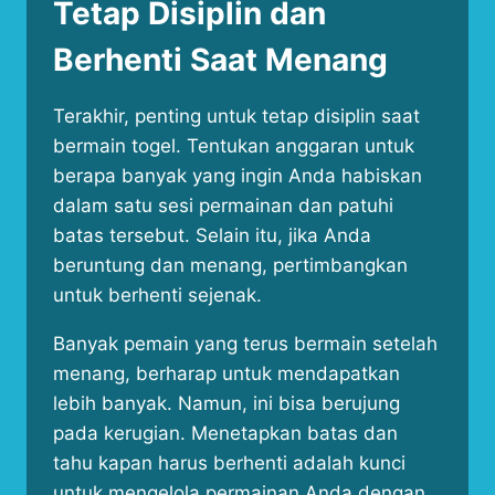
Tetap Disiplin dan
Berhenti Saat Menang
Terakhir, penting untuk tetap disiplin saat
bermain togel. Tentukan anggaran untuk
berapa banyak yang ingin Anda habiskan
dalam satu sesi permainan dan patuhi
batas tersebut. Selain itu, jika Anda
beruntung dan menang, pertimbangkan
untuk berhenti sejenak.
Banyak pemain yang terus bermain setelah
menang, berharap untuk mendapatkan
lebih banyak. Namun, ini bisa berujung
pada kerugian. Menetapkan batas dan
tahu kapan harus berhenti adalah kunci
untuk mengelola permainan Anda dengan