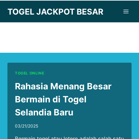
Skip
TOGEL JACKPOT BESAR
to
content
Jackpot di Togel Selandia
Baru
TOGEL ONLINE
Rahasia Menang Besar
Bermain di Togel
Selandia Baru
03/21/2025
Bermain togel atau lotere adalah salah satu