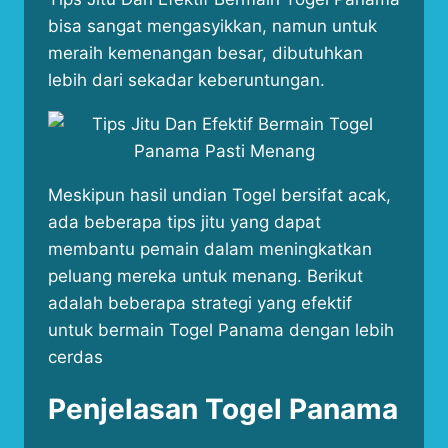
bisa sangat mengasyikkan, namun untuk
meraih kemenangan besar, dibutuhkan
lebih dari sekadar keberuntungan.
Meskipun hasil undian Togel bersifat acak,
ada beberapa tips jitu yang dapat
membantu pemain dalam meningkatkan
peluang mereka untuk menang. Berikut
adalah beberapa strategi yang efektif
untuk bermain Togel Panama dengan lebih
cerdas
Penjelasan Togel Panama