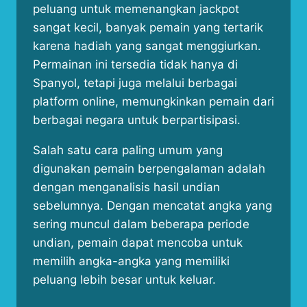
peluang untuk memenangkan jackpot
sangat kecil, banyak pemain yang tertarik
karena hadiah yang sangat menggiurkan.
Permainan ini tersedia tidak hanya di
Spanyol, tetapi juga melalui berbagai
platform online, memungkinkan pemain dari
berbagai negara untuk berpartisipasi.
Salah satu cara paling umum yang
digunakan pemain berpengalaman adalah
dengan menganalisis hasil undian
sebelumnya. Dengan mencatat angka yang
sering muncul dalam beberapa periode
undian, pemain dapat mencoba untuk
memilih angka-angka yang memiliki
peluang lebih besar untuk keluar.