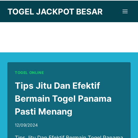
Skip
TOGEL JACKPOT BESAR
to
content
Fitur Bermain Togel
Panama
TOGEL ONLINE
Tips Jitu Dan Efektif
Bermain Togel Panama
Pasti Menang
12/09/2024
Tips Jitu Dan Efektif Bermain Togel Panama