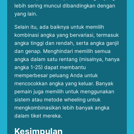
lebih sering muncul dibandingkan dengan
yang lain.
Selain itu, ada baiknya untuk memilih
kombinasi angka yang bervariasi, termasuk
angka tinggi dan rendah, serta angka ganjil
dan genap. Menghindari memilih semua
angka dalam satu rentang (misalnya, hanya
angka 1-25) dapat membantu
memperbesar peluang Anda untuk
mencocokkan angka yang keluar. Banyak
pemain juga memilih untuk menggunakan
sistem atau metode wheeling untuk
mengkombinasikan lebih banyak angka
dalam tiket mereka.
Kesimpulan