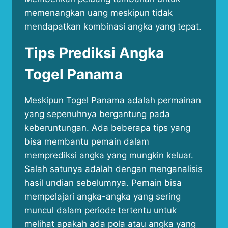
memenangkan uang meskipun tidak
mendapatkan kombinasi angka yang tepat.
Tips Prediksi Angka
Togel Panama
Meskipun Togel Panama adalah permainan
yang sepenuhnya bergantung pada
keberuntungan. Ada beberapa tips yang
bisa membantu pemain dalam
memprediksi angka yang mungkin keluar.
Salah satunya adalah dengan menganalisis
hasil undian sebelumnya. Pemain bisa
mempelajari angka-angka yang sering
muncul dalam periode tertentu untuk
melihat apakah ada pola atau angka yang